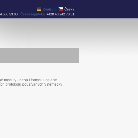
Deutsch
|
Česky
4 586 53 00
| Česká republika:
+420 48 242 78 31
ané moduly - nebo i formou ucelené
bních protokolu používaných v německy