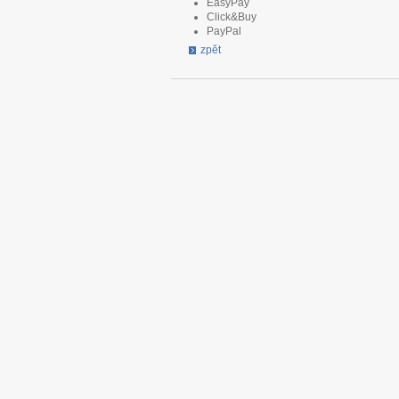
EasyPay
Click&Buy
PayPal
zpět