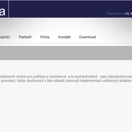
Švýcarsko:
+41 4
azníci
Partneři
Firma
Kontakt
Download
 platebních metod pro potřeby e-commerce, a to buď jednotlivě - jako standardizov
rovider). Naše zkušenosti v této oblasti zahrnujíi implementaci veškerých plate